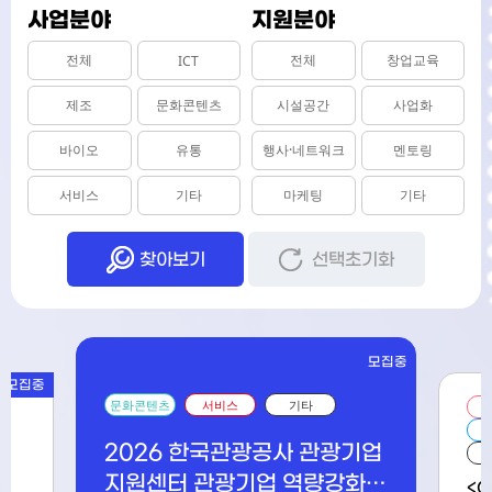
사업분야
지원분야
전체
전체
창업교육
ICT
제조
문화콘텐츠
시설공간
사업화
바이오
유통
행사·네트워크
멘토링
서비스
기타
마케팅
기타
찾아보기
선택초기화
모집중
모집중
문화콘텐츠
서비스
기타
2026 한국관광공사 관광기업
지원센터 관광기업 역량강화 3
<