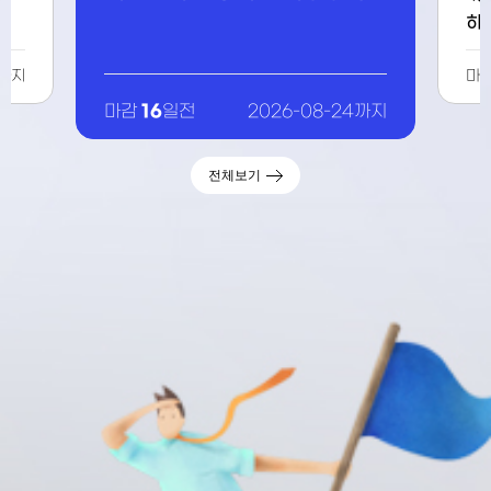
차 교육
0까지
마
16
마감
일전
2026-08-24까지
전체보기