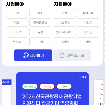
사업분야
지원분야
전체
전체
창업교육
ICT
제조
문화콘텐츠
시설공간
사업화
바이오
유통
행사·네트워크
멘토링
서비스
기타
마케팅
기타
찾아보기
선택초기화
모집중
모집중
문화콘텐츠
서비스
기타
2026 한국관광공사 관광기업
지원센터 관광기업 역량강화 3
<