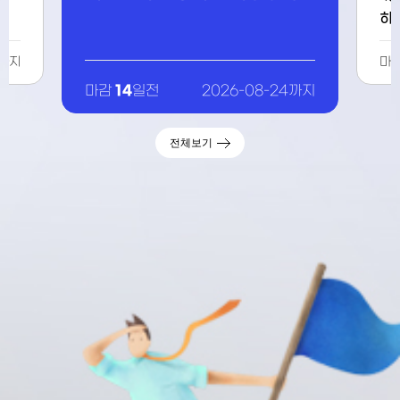
차 교육
0까지
마
14
마감
일전
2026-08-24까지
전체보기