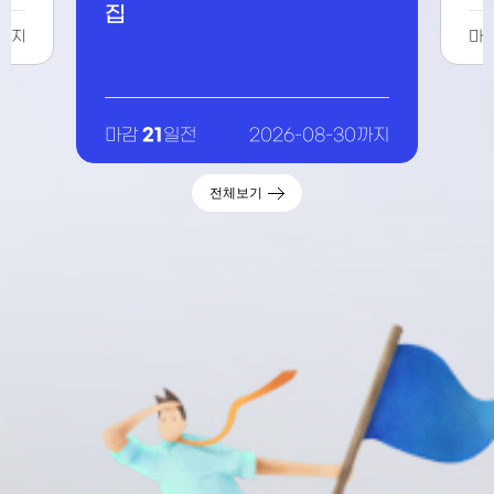
IR데이 참가기업 추가모집
차 교육
21
일전
2026-08-30까지
마감
15
일전
20
전체보기