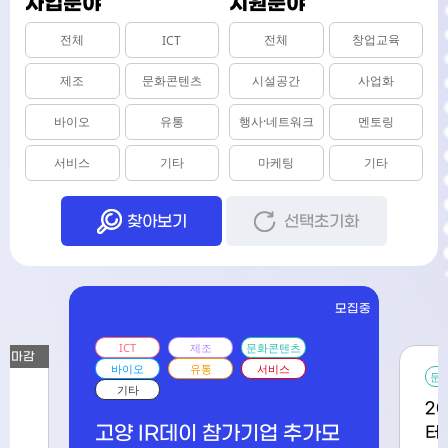
사업분야
지원분야
전체
전체
창업교육
ICT
제조
문화콘텐츠
시설공간
사업화
바이오
유통
행사·네트워크
멘토링
서비스
기타
마케팅
기타
찾아보기
선택초기화
모집중
문화콘텐츠
서비스
T
제조
문화콘텐츠
오
유통
서비스
2026 한국관광
타
지원센터 관광기업